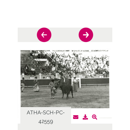
ATHA-SCH-PC-
AT
42559