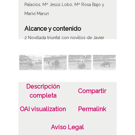
Palacios, Mª Jesús Lobo, Mª Rosa Bajo y
Mariví Maruri
Alcance y contenido
2 Novillada triunfal con novillos de Javier
Moreno de la Cova (Saltillos) para Josechu
Pérez de Mendoza (a caballo), Rafael
Pedrosa, Enrique Orive y José Luis Llorente.
En representación de las cuatro sociedades
vitorianas estuvieron las señoritas Florita
Descripción
Compartir
Palacios, Mª Jesús Lobo, Mª Rosa Bajo y
completa
Mariví Maruri
OAI visualization
Permalink
Tipo de contenido
Fotográfico
Aviso Legal