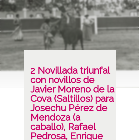
2 Novillada triunfal
con novillos de
Javier Moreno de la
Cova (Saltillos) para
Josechu Pérez de
Mendoza (a
caballo), Rafael
Pedrosa, Enrique