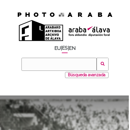
ES
EU
|
|
EN
Búsqueda avanzada