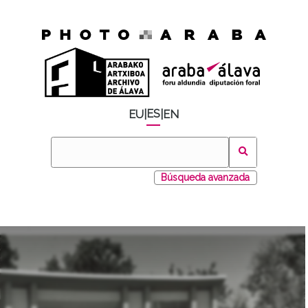
ES
EU
|
|
EN
Búsqueda avanzada