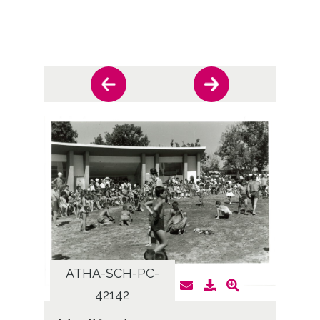
ATHA-SCH-PC-
AT
42142