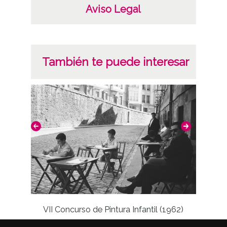
Aviso Legal
originales: Carpetilla 35mm, nº 996
Licencia de las imágenes
CC BY-NC-SA 4.0
También te puede interesar
VII Concurso de Pintura Infantil (1962)