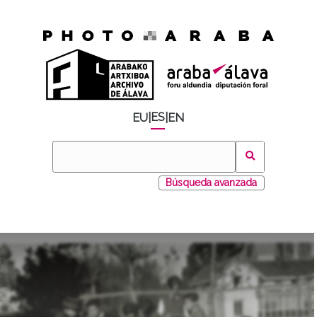
ES
EU
|
|
EN
Búsqueda avanzada