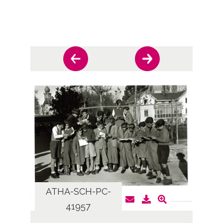
ATHA-SCH-PC-
AT
41957