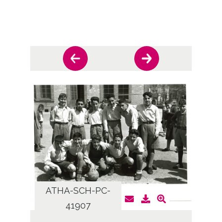
ATHA-SCH-PC-
AT
41907