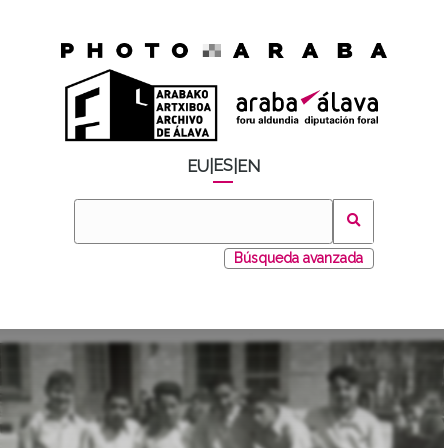
ES
EU
|
|
EN
Búsqueda avanzada