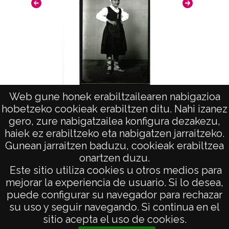
originales: Rollo 35mm, nº 1778
Licencia de las imágenes
CC BY-NC-SA 4.0
Web gune honek erabiltzailearen nabigazioa
hobetzeko cookieak erabiltzen ditu. Nahi izanez
"Mercedes Ortiz de Zarate"
gero, zure nabigatzailea konfigura dezakezu,
haiek ez erabiltzeko eta nabigatzen jarraitzeko.
Gunean jarraitzen baduzu, cookieak erabiltzea
onartzen duzu.
AVISO LEGAL
Este sitio utiliza cookies u otros medios para
POLÍTICA DE PRIVACIDAD
mejorar la experiencia de usuario. Si lo desea,
puede configurar su navegador para rechazar
ACCESIBILIDAD
su uso y seguir navegando. Si continua en el
ATENCIÓN CIUDADANA
sitio acepta el uso de cookies.