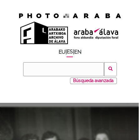
ES
EU
|
|
EN
Búsqueda avanzada