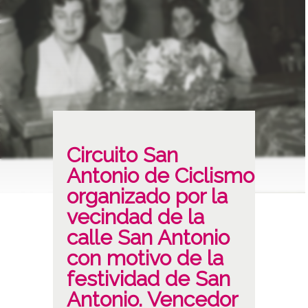
Circuito San
Antonio de Ciclismo
organizado por la
vecindad de la
calle San Antonio
con motivo de la
festividad de San
Antonio. Vencedor