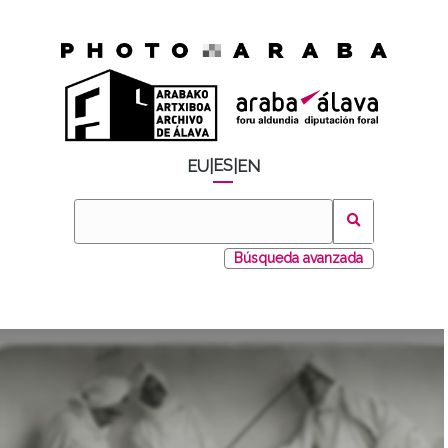
ES
EU
|
|
EN
Búsqueda avanzada