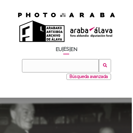
ES
EU
|
|
EN
Búsqueda avanzada