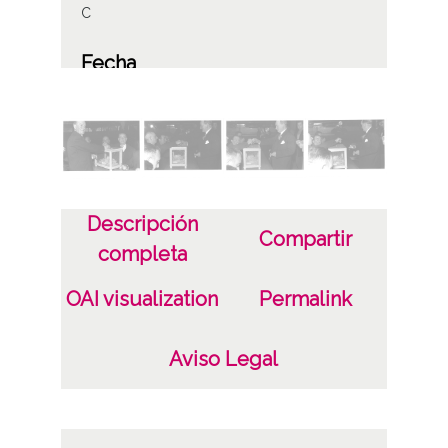
C
Fecha
19610206
19610222
1961, febrero, 6 a 1961, febrero, 22
Notas
Descripción
Signatura anterior: Caja 3, rollo E-9 Signatura
Compartir
completa
antigua: 20 (1960-1961) Signatura copias:
Carpeta 247 - Positivos 35948 a 35951
OAI visualization
Permalink
Signatura originales: Rollo 35mm, nº 1610
Aviso Legal
Licencia de las imágenes
CC BY-NC-SA 4.0