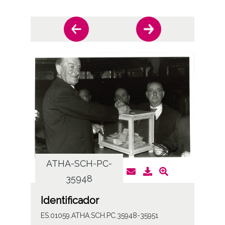
ATHA-SCH-PC-
AT
35948
Identificador
ES.01059.ATHA.SCH.PC.35948-35951