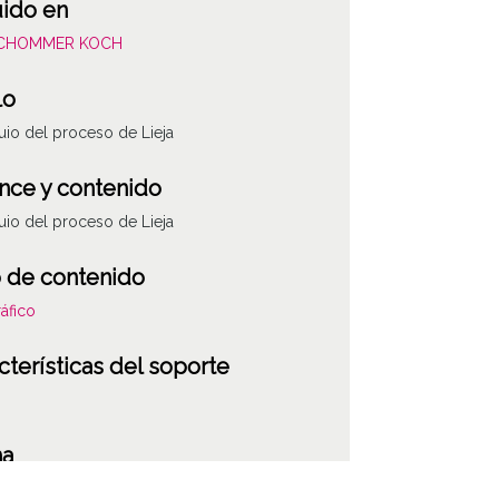
uido en
SCHOMMER KOCH
lo
io del proceso de Lieja
nce y contenido
io del proceso de Lieja
 de contenido
áfico
cterísticas del soporte
ATHA-SCH-PC-3
ha
024