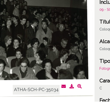
Incl
09.- 
Títu
Coloqu
Alca
Coloqu
Tipo
Fotogr
Cara
C
ATHA-SCH-PC-35034
Fec
19621