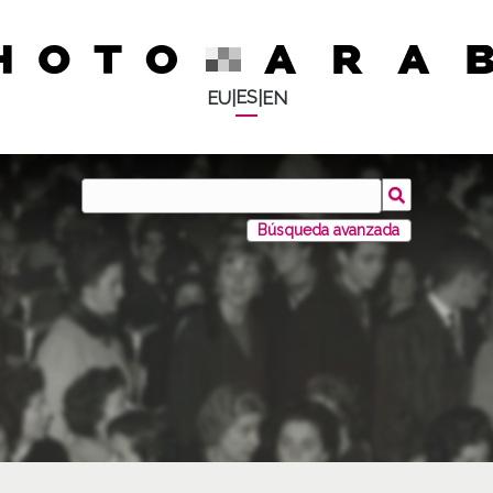
ES
EU
|
|
EN
Búsqueda avanzada