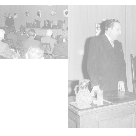
1961, 
Not
Signatu
antigu
240 - 
Rollo 
Lice
CC BY