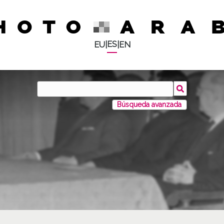
ES
EU
|
|
EN
Búsqueda avanzada