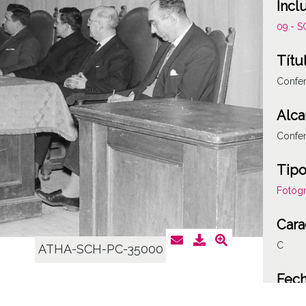
Incl
09.- 
Títu
Confer
Alca
Confer
Tipo
Fotogr
Cara
C
ATHA-SCH-PC-35000
Fec
19610