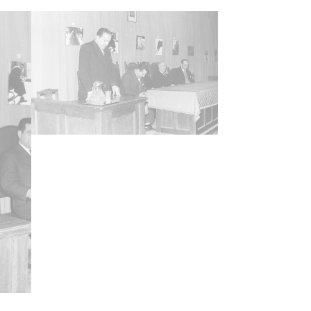
febrero, 21
as
ra anterior: Caja 3, rollo E-9 Signatura
a: 20 (1960-1961) Signatura copias: Carpeta
Positivos 35000 a 35006 Signatura originales:
35mm, nº 1574
ncia de las imágenes
-NC-SA 4.0