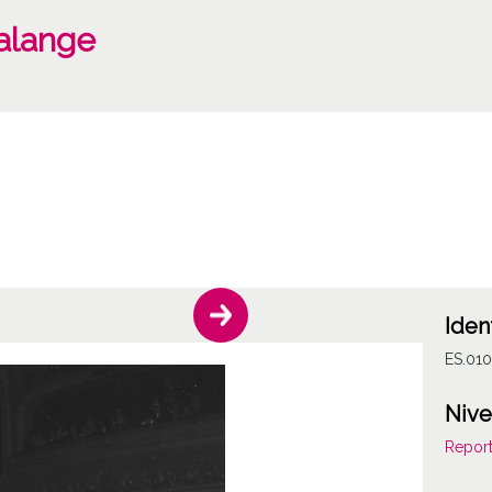
alange
Iden
ES.01
Nive
Report