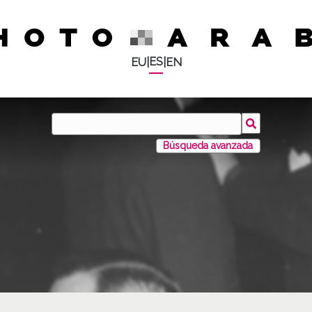
ES
EU
|
|
EN
Búsqueda avanzada