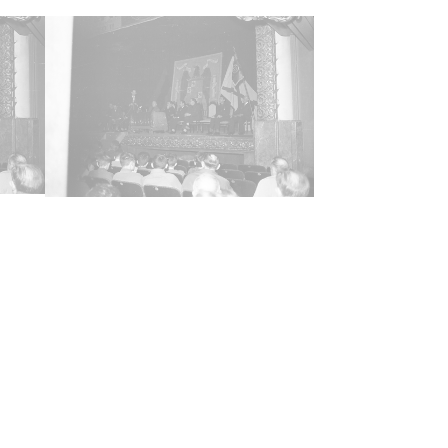
octubre, 29
as
ra anterior: Caja 3, rollo F-4 Signatura
a: 20 (1960-1961) Signatura copias: Carpeta
Positivos 34980 a 34987 Signatura originales:
35mm, nº 1571
ncia de las imágenes
-NC-SA 4.0