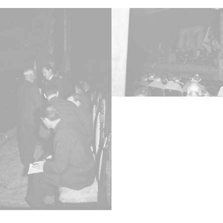
1960, 
Not
Signatu
antigu
240 - 
Rollo 
Lice
CC BY