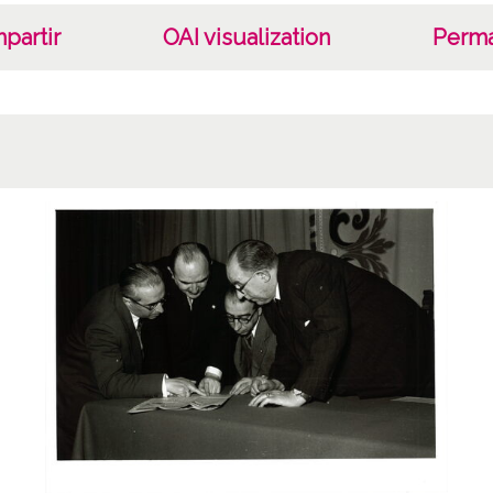
partir
OAI visualization
Perma