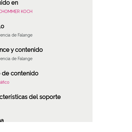
uido en
SCHOMMER KOCH
lo
encia de Falange
nce y contenido
encia de Falange
 de contenido
áfico
cterísticas del soporte
ATHA-SCH-PC-3
ha
029