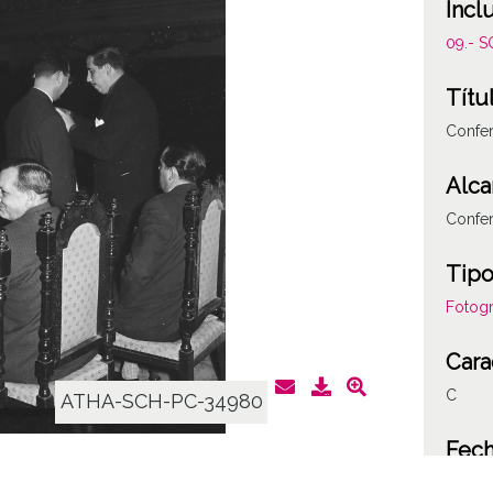
Incl
09.- 
Títu
Confer
Alca
Confer
Tipo
Fotogr
Cara
C
ATHA-SCH-PC-34980
Fec
19601