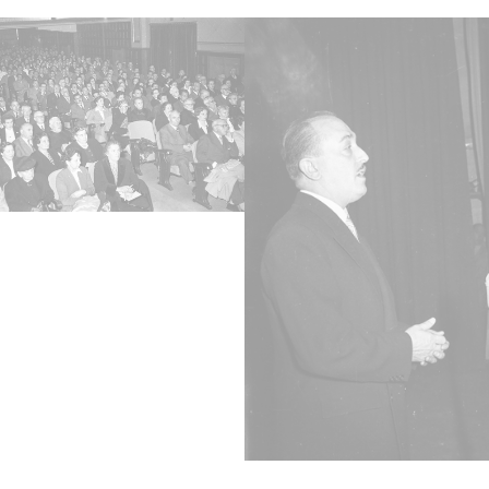
195512
1955, j
Not
Signat
copias
Signat
Lice
CC BY