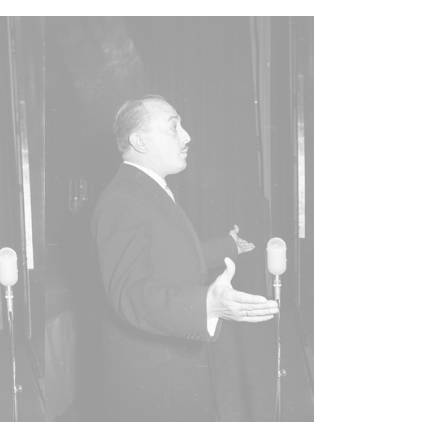
31
unio, 1 a 1955, diciembre, 31
as
ura anterior: Caja 288, rollo B-2 Signatura
: Carpeta 238 - Positivos 34787 a 34791
ura originales: Rollo 35mm, nº 1533
ncia de las imágenes
-NC-SA 4.0