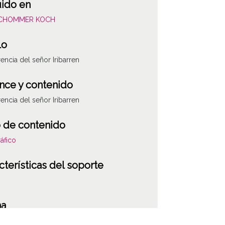
uido en
SCHOMMER KOCH
lo
encia del señor Iribarren
nce y contenido
encia del señor Iribarren
 de contenido
áfico
cterísticas del soporte
ATHA-SCH-PC-3
ha
601