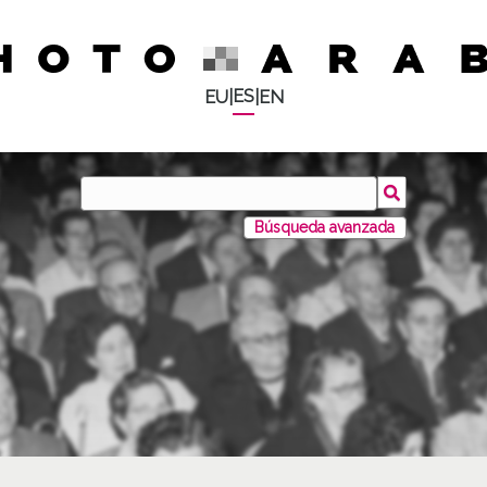
ES
EU
|
|
EN
Búsqueda avanzada