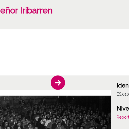
eñor Iribarren
Iden
ES.01
Nive
Report