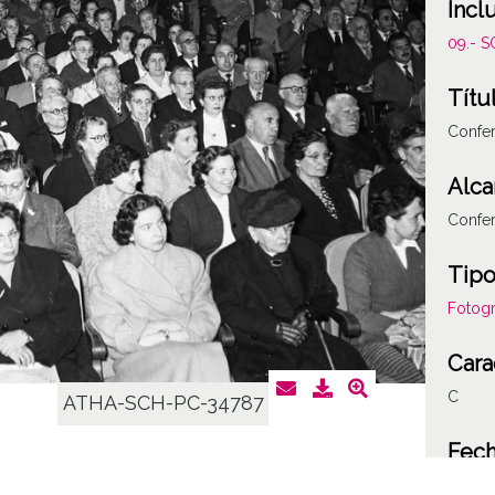
Incl
09.- 
Títu
Confer
Alca
Confer
Tipo
Fotogr
Cara
C
ATHA-SCH-PC-34787
Fec
19550