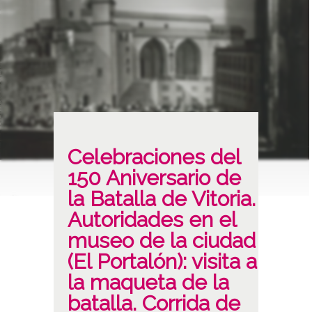
Celebraciones del
150 Aniversario de
la Batalla de Vitoria.
Autoridades en el
museo de la ciudad
(El Portalón): visita a
la maqueta de la
batalla. Corrida de