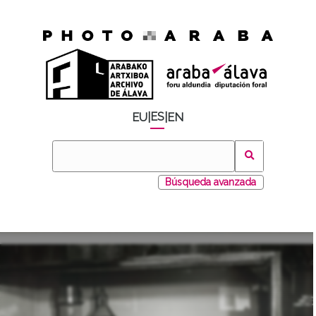
ES
EU
|
|
EN
Búsqueda avanzada