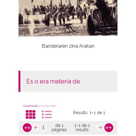
Banderaren zina Arakan
es o era materia de
Cuadrícula
Ver como lista
Results:
1–1 de 1
de 1
1–1 de 1
páginas
results