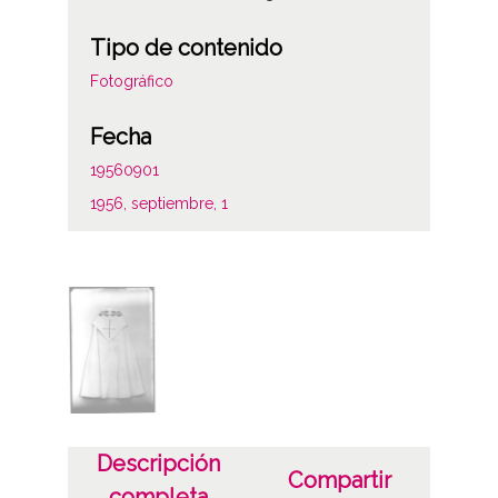
Tipo de contenido
Fotográfico
Fecha
19560901
1956, septiembre, 1
Notas
Signatura anterior: 189-6 Signatura copias:
Carpeta 231 - Positivos 33744 Signatura
originales: Cristal 10x15, nº 1009
Licencia de las imágenes
CC BY-NC-SA 4.0
Descripción
Compartir
completa