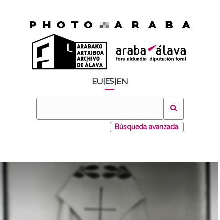
ES
EU
|
|
EN
Búsqueda avanzada