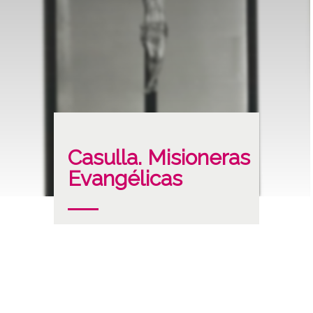
Casulla. Misioneras
Evangélicas