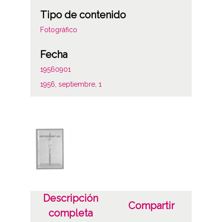
Tipo de contenido
Fotográfico
Fecha
19560901
1956, septiembre, 1
Notas
Signatura anterior: 189-10 Signatura copias:
Carpeta 231 - Positivos 33739 Signatura
originales: Celuloide 10x15, nº 2595
Licencia de las imágenes
CC BY-NC-SA 4.0
Descripción
Compartir
completa