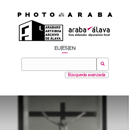
ES
EU
|
|
EN
Búsqueda avanzada