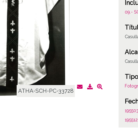
Incl
09.- 
Títu
Casull
Alca
Casull
Tipo
Fotogr
ATHA-SCH-PC-33728
Fec
19550
195512
1955, 