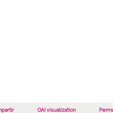
Not
Signat
231 - 
13x18,
Lice
CC BY
partir
OAI visualization
Perma