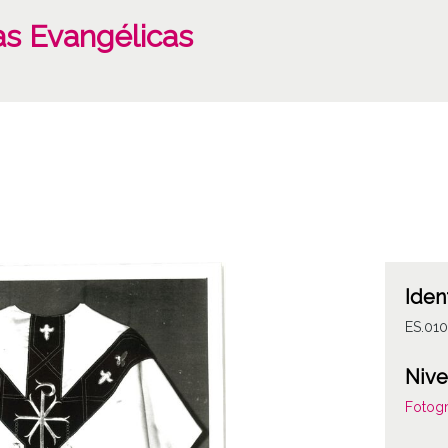
as Evangélicas
Iden
ES.01
Nive
Fotogr