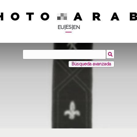
ES
EU
|
|
EN
Búsqueda avanzada