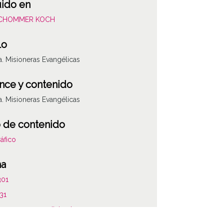
uido en
SCHOMMER KOCH
lo
a. Misioneras Evangélicas
nce y contenido
a. Misioneras Evangélicas
 de contenido
áfico
ha
301
31
marzo, 1 a 1955, diciembre, 31