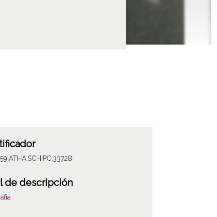
tificador
059.ATHA.SCH.PC.33728
l de descripción
afía