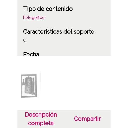
Tipo de contenido
Fotográfico
Características del soporte
C
Fecha
19500101
19501231
1950, enero, 1 a 1950, diciembre, 31 -
supuesta
Notas
Signatura anterior: M-N 110 Signatura copias:
Descripción
Compartir
Carpeta 231 - Positivos 33708 Signatura
completa