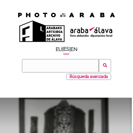
ES
EU
|
|
EN
Búsqueda avanzada