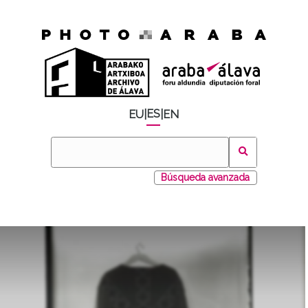
ES
EU
|
|
EN
Búsqueda avanzada