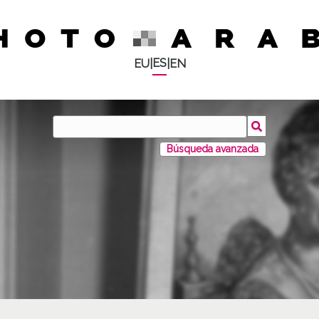
ES
EU
|
|
EN
Búsqueda avanzada