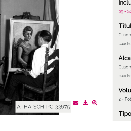
Incl
09.- 
Títu
Cuadro
cuadr
Alca
Cuadro
cuadr
Vol
2 - Fo
ATHA-SCH-PC-33675
Tipo
Fotogr