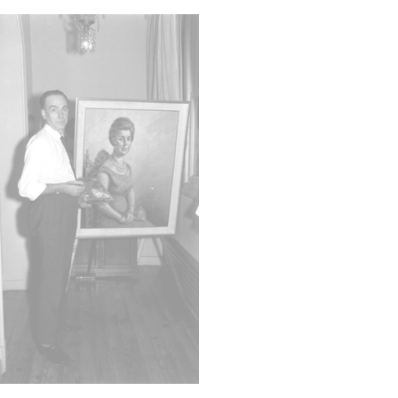
Cara
C
Fec
19641
1964, 
Not
ES.01
Signat
231 - 
Carpet
Lice
CC BY