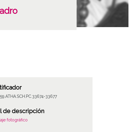
uadro
tificador
059.ATHA.SCH.PC.33674-33677
l de descripción
aje fotográfico