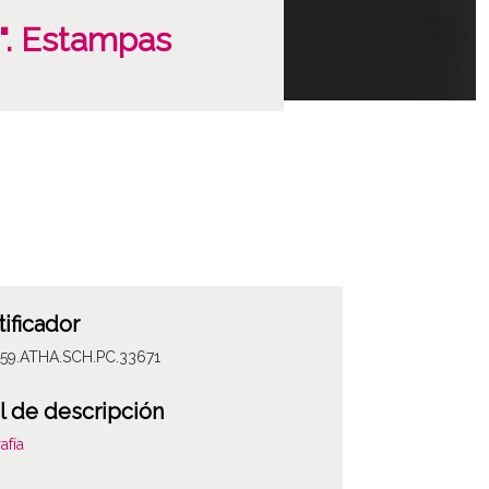
o". Estampas
tificador
059.ATHA.SCH.PC.33671
l de descripción
afía