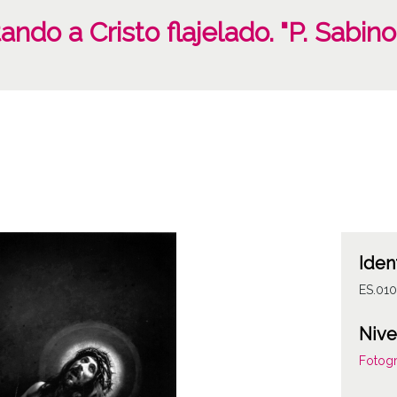
ndo a Cristo flajelado. "P. Sabin
Iden
ES.01
Nive
Fotogr