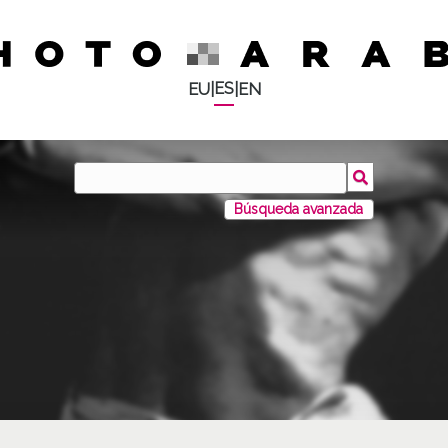
ES
EU
|
|
EN
Búsqueda avanzada