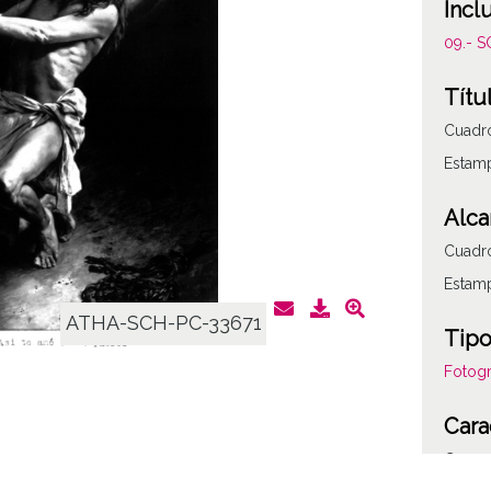
Incl
09.- 
Títu
Cuadro
Estam
Alca
Cuadro
Estam
ATHA-SCH-PC-33671
Tipo
Fotogr
Cara
C