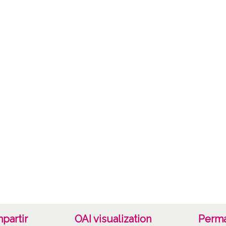
Fec
19500
19501
1950, 
Not
ES.01
Signat
230 - 
9x12, 
Lice
CC BY
partir
OAI visualization
Perma