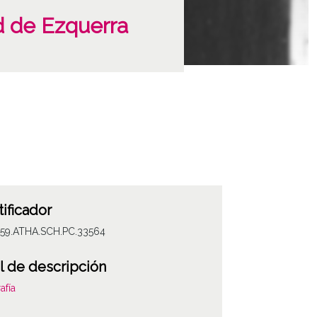
d de Ezquerra
tificador
059.ATHA.SCH.PC.33564
l de descripción
afía