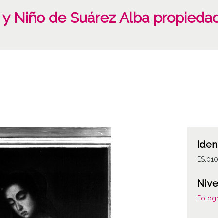
 y Niño de Suárez Alba propieda
Iden
ES.01
Nive
Fotogr