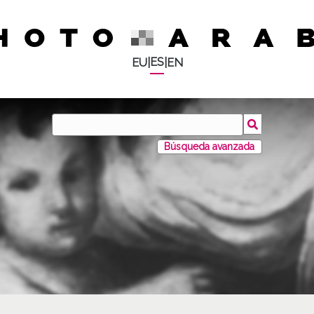
ES
EU
|
|
EN
Búsqueda avanzada