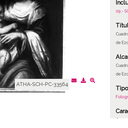
Incl
09.- 
Títu
Cuadro
de Ez
Alca
Cuadro
de Ez
ATHA-SCH-PC-33564
Tipo
Fotogr
Cara
C