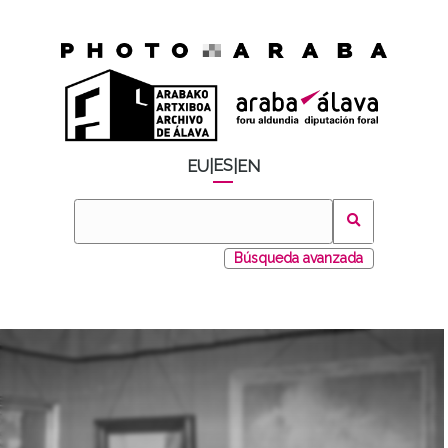
ES
EU
|
|
EN
Búsqueda avanzada