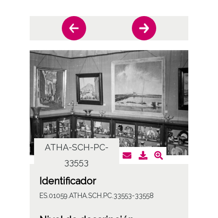
ATHA-SCH-PC-
AT
33553
Identificador
ES.01059.ATHA.SCH.PC.33553-33558