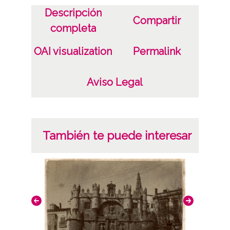
1900 a 1918
Descripción
Compartir
completa
Notas
TI43:Signaturas: ; Copia digital: OÑA-NV-
OAI visualization
Permalink
001-012 ; Copia digital: OÑA-PV-001-067
Aviso Legal
Licencia de las imágenes
CC BY 4.0
También te puede interesar