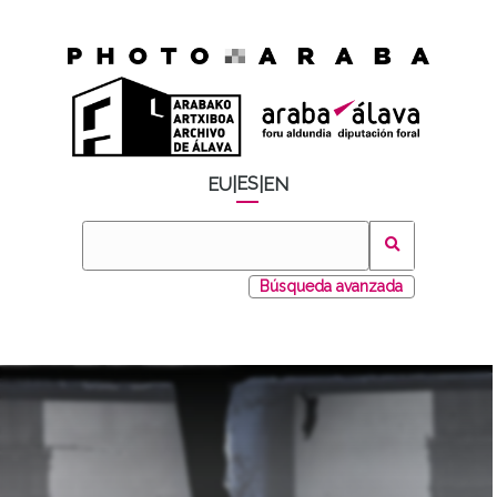
ES
EU
|
|
EN
Búsqueda avanzada