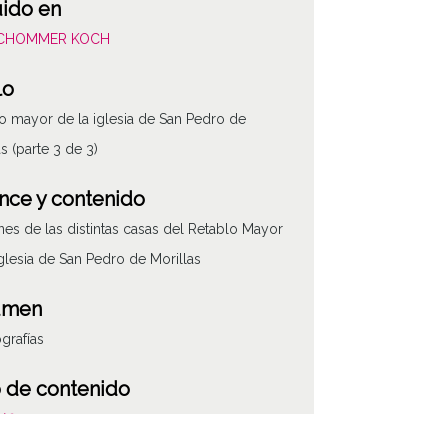
uido en
SCHOMMER KOCH
lo
o mayor de la iglesia de San Pedro de
as (parte 3 de 3)
nce y contenido
es de las distintas casas del Retablo Mayor
iglesia de San Pedro de Morillas
umen
ografías
ATHA-SCH-PC-3
 de contenido
áfico