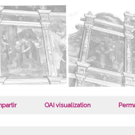
Cara
C
Fec
19620
1962 
Lug
Morill
Per
Portill
partir
OAI visualization
Perma
Not
Signatu
copias