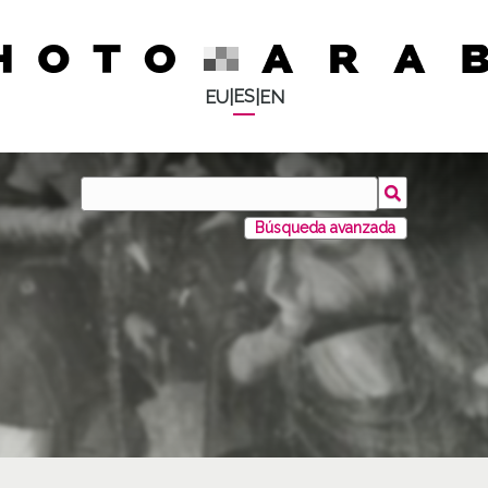
ES
EU
|
|
EN
Búsqueda avanzada