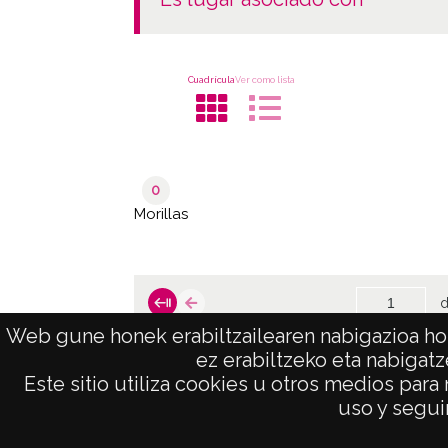
Cuadrícula
Ver como lista
0
Morillas
d
Web gune honek erabiltzailearen nabigazioa hob
ez erabiltzeko eta nabigatz
Este sitio utiliza cookies u otros medios para
AVISO LEGAL
uso y seguir