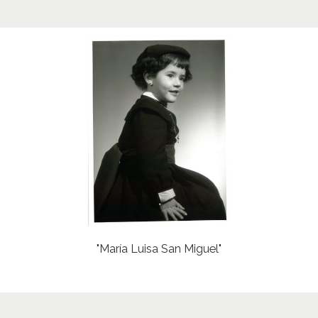
Signat
En not
encarg
Lice
CC BY
"María Luisa San Miguel"