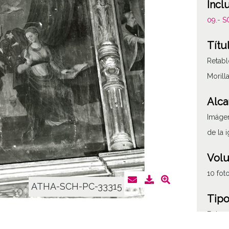
Incl
09.- 
Títu
Retabl
Morill
Alca
Imágen
de la 
Vol
10 fot
ATHA-SCH-PC-33315
Tipo
Fotogr