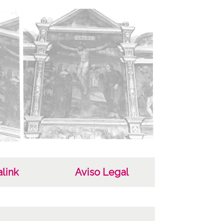
cterísticas del soporte
ha
000
aproximadamente
ar
as
sona
a, Micaela J. (1922-2005)
link
Aviso Legal
as
ra anterior: Caja 94, carpetilla V Signatura
: Carpeta 229 - Positivos 33315 a 33324