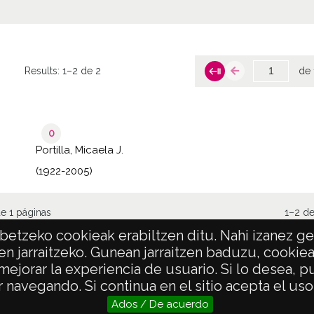
Results:
1–2 de 2
de 
0
Portilla, Micaela J.
(1922-2005)
e 1 páginas
1–2 de
etzeko cookieak erabiltzen ditu. Nahi izanez ger
en jarraitzeko. Gunean jarraitzen baduzu, cookie
 mejorar la experiencia de usuario. Si lo desea,
POLÍTICA DE PRIVACIDAD
ACCESIBILIDAD
 navegando. Si continua en el sitio acepta el us
Ados / De acuerdo