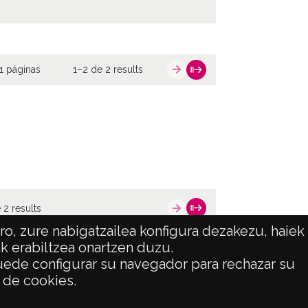
1 páginas
1–2 de 2 results
 2 results
o, zure nabigatzailea konfigura dezakezu, haiek
ak erabiltzea onartzen duzu.
 puede configurar su navegador para rechazar su
ATENCIÓN CIUDADANA
o de cookies.