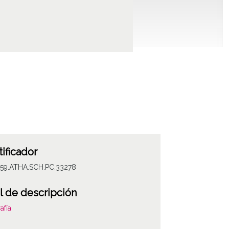
tificador
059.ATHA.SCH.PC.33278
l de descripción
afía