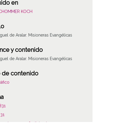
uido en
SCHOMMER KOCH
lo
guel de Aralar. Misioneras Evangélicas
nce y contenido
guel de Aralar. Misioneras Evangélicas
 de contenido
áfico
ha
831
231
agosto, 31 a 1956, diciembre, 31