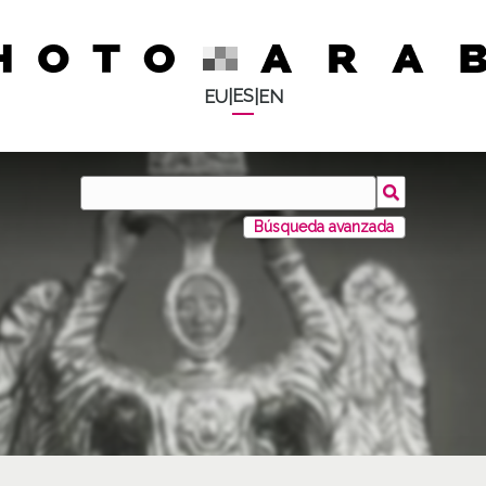
ES
EU
|
|
EN
Búsqueda avanzada