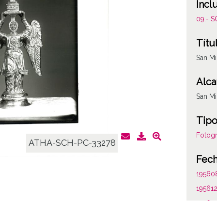
Incl
09.- 
Títu
San Mi
Alca
San Mi
Tipo
Fotogr
ATHA-SCH-PC-33278
Fec
19560
19561
1956, 