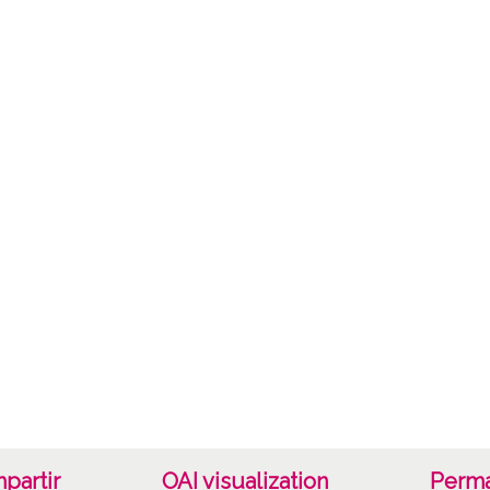
Not
Signat
Carpet
Cristal
Lice
CC BY
partir
OAI visualization
Perma