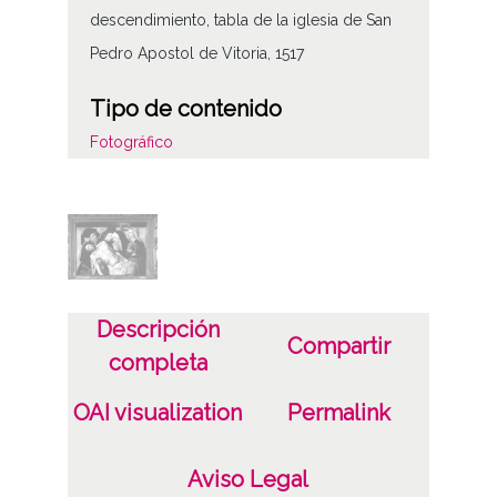
descendimiento, tabla de la iglesia de San
Pedro Apostol de Vitoria, 1517
Tipo de contenido
Fotográfico
Características del soporte
C
Fecha
19600201
Descripción
Compartir
1960, febrero, 1
completa
Notas
OAI visualization
Permalink
Boletin de la Institución Sancho el Sabio.
Año IV, tomo IV. 1960. Btca ATHA
Aviso Legal