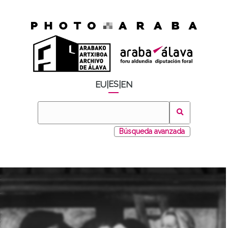
ES
EU
|
|
EN
Búsqueda avanzada