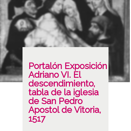
Portalón Exposición
Adriano VI. El
descendimiento,
tabla de la iglesia
de San Pedro
Apostol de Vitoria,
1517