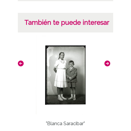
CC BY-NC-SA 4.0
También te puede interesar
"Blanca Saracibar"
Image