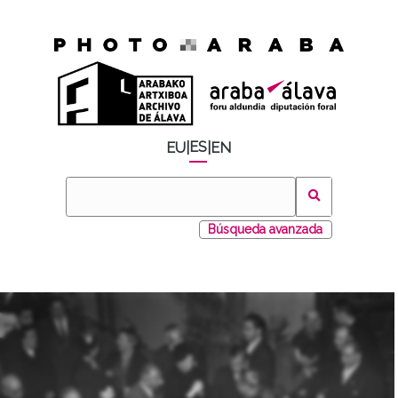
ES
EU
|
|
EN
Búsqueda avanzada