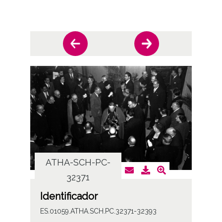
ATHA-SCH-PC-
AT
32371
Identificador
ES.01059.ATHA.SCH.PC.32371-32393