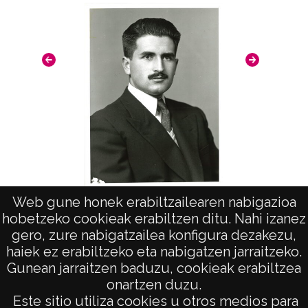
Web gune honek erabiltzailearen nabigazioa
"José Ramón Zulaica"
hobetzeko cookieak erabiltzen ditu. Nahi izanez
gero, zure nabigatzailea konfigura dezakezu,
haiek ez erabiltzeko eta nabigatzen jarraitzeko.
Gunean jarraitzen baduzu, cookieak erabiltzea
onartzen duzu.
AVISO LEGAL
Este sitio utiliza cookies u otros medios para