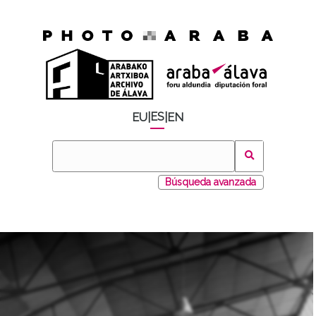
ES
EU
|
|
EN
Búsqueda avanzada