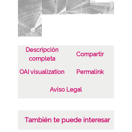
Características del soporte
C
Fecha
19620405
1962, abril, 5
Descripción
Compartir
Notas
completa
ES.01059.ATHA.SCH.PC-31564
OAI visualization
Permalink
Signatura anterior: Caja 8 Signatura copias:
Carpeta 216 - Positivos 31561 a 31564
Aviso Legal
Signatura originales: Carpetilla 35mm, nº
760
Licencia de las imágenes
También te puede interesar
CC BY-NC-SA 4.0