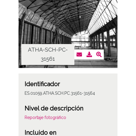
ATHA-SCH-PC-
AT
31561
Identificador
ES.01059.ATHA.SCH.PC.31561-31564
Nivel de descripción
Reportaje fotográfico
Incluido en