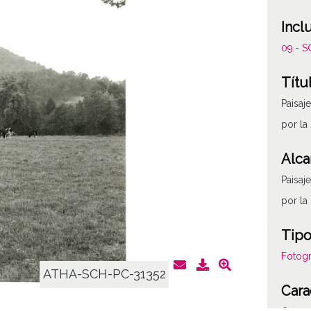
Incl
09.- 
Títu
Paisaj
por la 
Alca
Paisaj
por la 
Tipo
Fotogr
ATHA-SCH-PC-31352
Cara