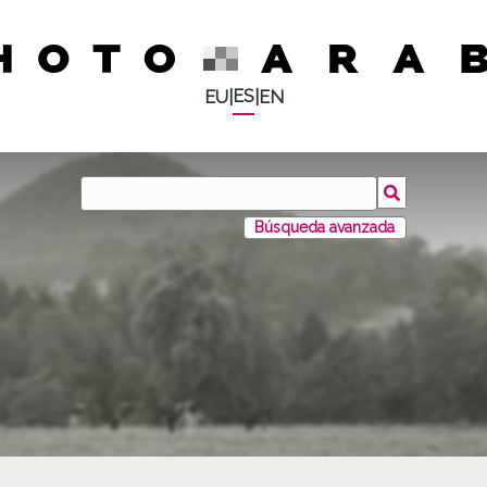
ES
EU
|
|
EN
Búsqueda avanzada