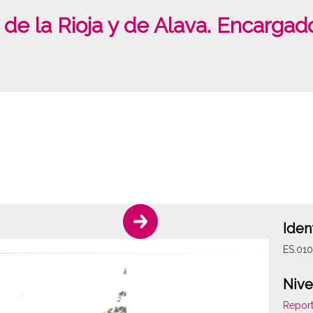
 de la Rioja y de Alava. Encargad
Iden
ES.01
Nive
Report