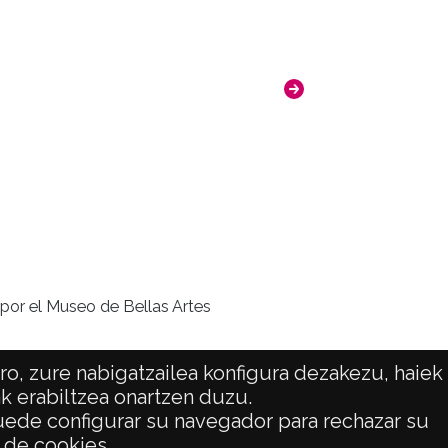
 por el Museo de Bellas Artes
o, zure nabigatzailea konfigura dezakezu, haiek
ak erabiltzea onartzen duzu.
 puede configurar su navegador para rechazar su
ATENCIÓN CIUDADANA
o de cookies.