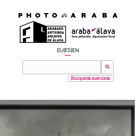
ES
EU
|
|
EN
Búsqueda avanzada