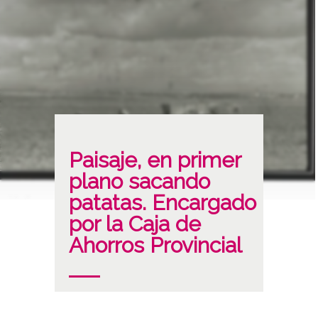
Paisaje, en primer
plano sacando
patatas. Encargado
por la Caja de
Ahorros Provincial