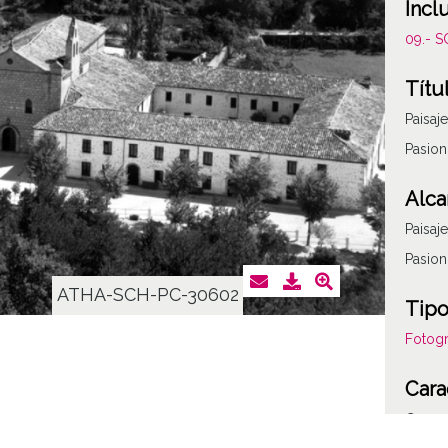
Incl
09.- 
Títu
Paisaj
Pasion
Alca
Paisaj
Pasion
ATHA-SCH-PC-30602
Tipo
Fotogr
Cara
C