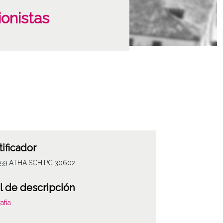
ionistas
tificador
059.ATHA.SCH.PC.30602
l de descripción
afía