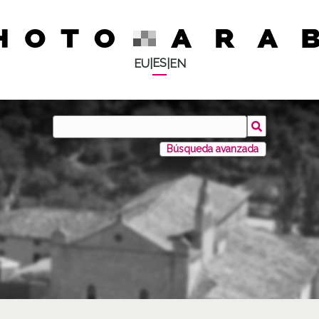
ES
EU
|
|
EN
Búsqueda avanzada