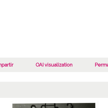
Fec
19610
1961, 
Not
ES.01
Signat
210 - 
Celulo
partir
OAI visualization
Perma
Lice
CC BY