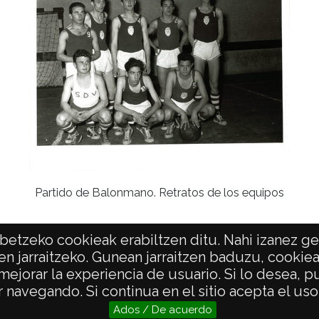
Partido de Balonmano. Retratos de los equipos
etzeko cookieak erabiltzen ditu. Nahi izanez ger
en jarraitzeko. Gunean jarraitzen baduzu, cookie
 mejorar la experiencia de usuario. Si lo desea,
POLÍTICA DE PRIVACIDAD
ACCESIBILIDAD
 navegando. Si continua en el sitio acepta el us
Ados / De acuerdo