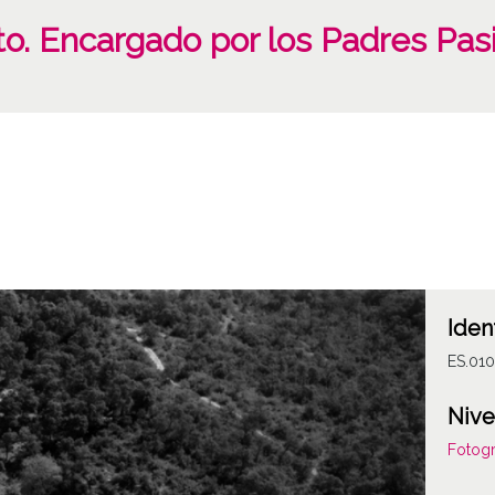
o. Encargado por los Padres Pas
Iden
ES.01
Nive
Fotogr