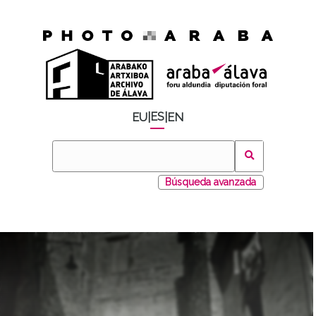
ES
EU
|
|
EN
Búsqueda avanzada