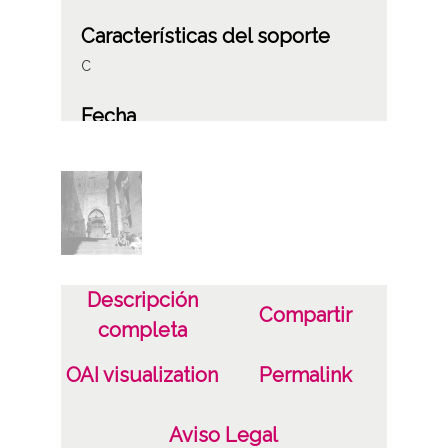
Características del soporte
C
Fecha
19560101
19561231
1956, enero, 1 a 1956, diciembre, 31
Lugar
Vitoria-Gasteiz
Descripción
Compartir
completa
Notas
ES.01059.ATHA.SCH.PC-29328 /*|*/
OAI visualization
Permalink
Caja 306-31 Signatura copias: Carpeta 201 -
Positivos 29328 Signatura originales:
Aviso Legal