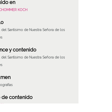
uido en
SCHOMMER KOCH
lo
a del Santísimo de Nuestra Señora de los
es
nce y contenido
a del Santísimo de Nuestra Señora de los
es
umen
tografías
ATHA-SCH-PC-2
 de contenido
áfico