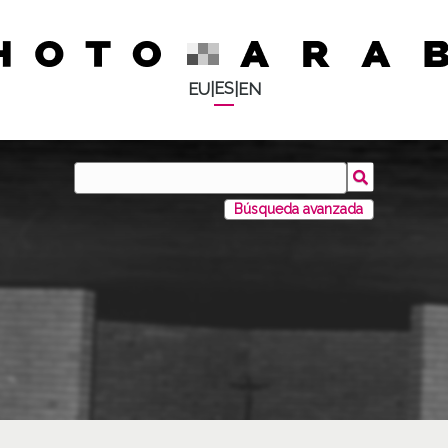
ES
EU
|
|
EN
Búsqueda avanzada