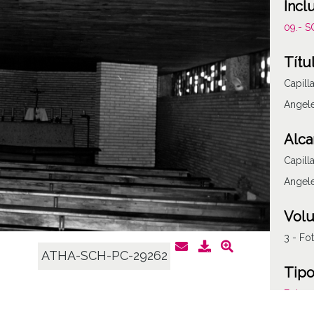
Incl
09.- 
Títu
Capill
Angel
Alca
Capill
Angel
Vol
3 - Fo
ATHA-SCH-PC-29262
Tipo
Fotogr