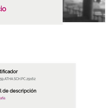
io
tificador
059.ATHA.SCH.PC.29162
l de descripción
afía