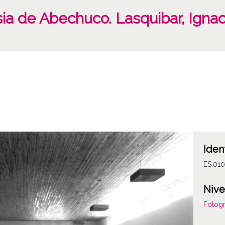
esia de Abechuco. Lasquibar, Ignac
Iden
ES.01
Nive
Fotogr