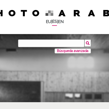
ES
EU
|
|
EN
Búsqueda avanzada