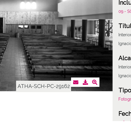
Incl
09.- 
Títu
Interi
Ignaci
Alca
Interi
Ignaci
ATHA-SCH-PC-29162
Tipo
Fotogr
Fec
19610