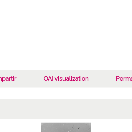
1961, j
Not
ES.010
Signat
200 - 
Celulo
Lice
CC BY
partir
OAI visualization
Perma