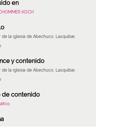
uido en
SCHOMMER KOCH
lo
or de la iglesia de Abechuco. Lasquibar,
o
nce y contenido
or de la iglesia de Abechuco. Lasquibar,
o
 de contenido
áfico
ha
601