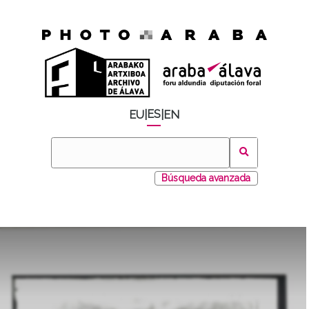
ES
EU
|
|
EN
Búsqueda avanzada