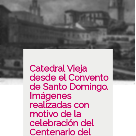
Catedral Vieja
desde el Convento
de Santo Domingo.
Imágenes
realizadas con
motivo de la
celebración del
Centenario del