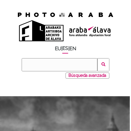
ES
EU
|
|
EN
Búsqueda avanzada