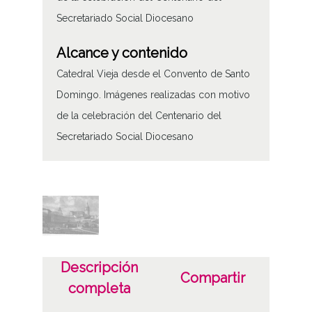
Secretariado Social Diocesano
Alcance y contenido
Catedral Vieja desde el Convento de Santo
Domingo. Imágenes realizadas con motivo
de la celebración del Centenario del
Secretariado Social Diocesano
Tipo de contenido
Fotográfico
Fecha
19620101
Descripción
19621231
Compartir
completa
1962, enero, 1 a 1962, diciembre, 31