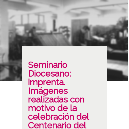
Seminario
Diocesano:
imprenta.
Imágenes
realizadas con
motivo de la
celebración del
Centenario del