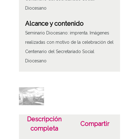
Diocesano
Alcance y contenido
Seminario Diocesano: imprenta. Imágenes
realizadas con motivo de la celebración del
Centenario del Secretariado Social
Diocesano
Tipo de contenido
Fotográfico
Fecha
19620101
Descripción
19621231
Compartir
completa
1962, enero, 1 a 1962, diciembre, 31