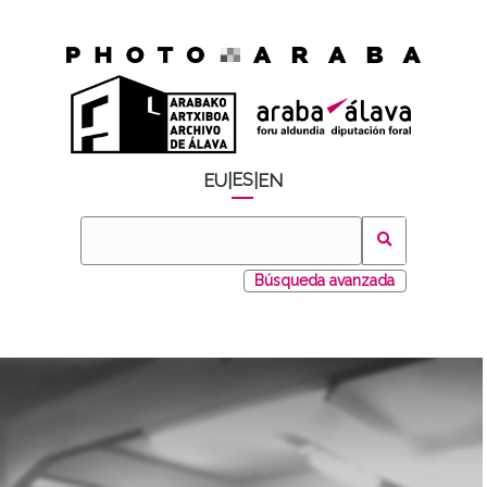
ES
EU
|
|
EN
Búsqueda avanzada