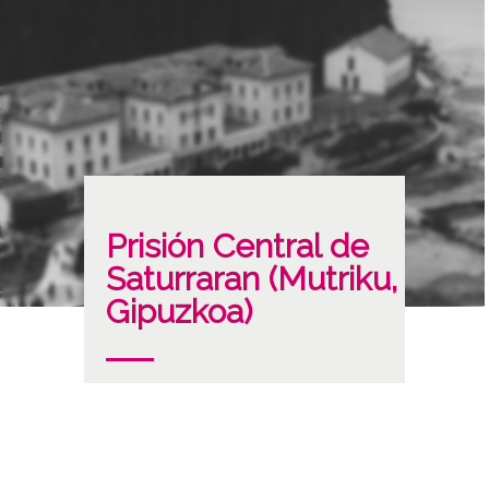
Prisión Central de
Saturraran (Mutriku,
Gipuzkoa)