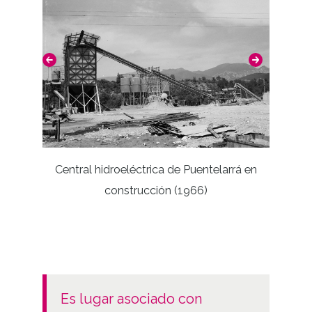
Licencia de las imágenes
CC BY-NC-SA 4.0
Central hidroeléctrica de Puentelarrá en
Jugado
construcción (1966)
Divi
Guern
es lugar asociado con