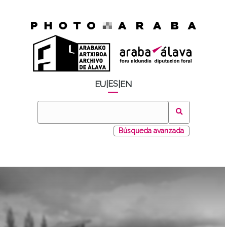
ES
EU
|
|
EN
Búsqueda avanzada