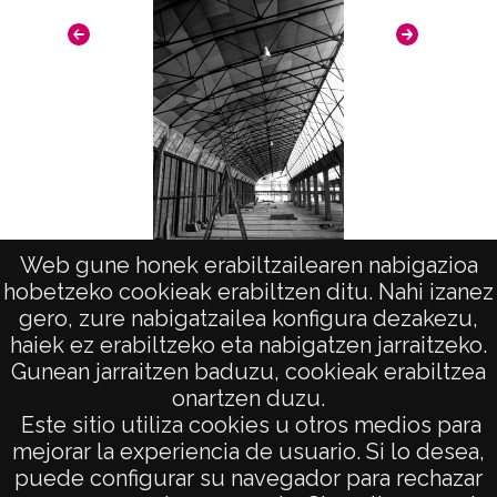
Web gune honek erabiltzailearen nabigazioa
Pabellones de la fábrica Sanchiz Bueno, en
Viv
hobetzeko cookieak erabiltzen ditu. Nahi izanez
la calle Arana interior
des
gero, zure nabigatzailea konfigura dezakezu,
haiek ez erabiltzeko eta nabigatzen jarraitzeko.
Gunean jarraitzen baduzu, cookieak erabiltzea
onartzen duzu.
AVISO LEGAL
Este sitio utiliza cookies u otros medios para
POLÍTICA DE PRIVACIDAD
mejorar la experiencia de usuario. Si lo desea,
puede configurar su navegador para rechazar
ACCESIBILIDAD