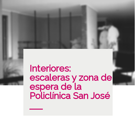
Interiores:
escaleras y zona de
espera de la
Policlínica San José