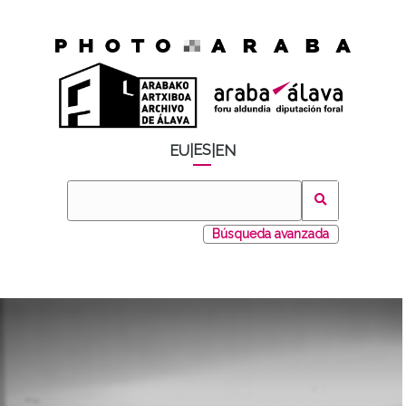
ES
EU
|
|
EN
Búsqueda avanzada