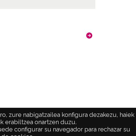
o, zure nabigatzailea konfigura dezakezu, haiek
ak erabiltzea onartzen duzu.
 puede configurar su navegador para rechazar su
ATENCIÓN CIUDADANA