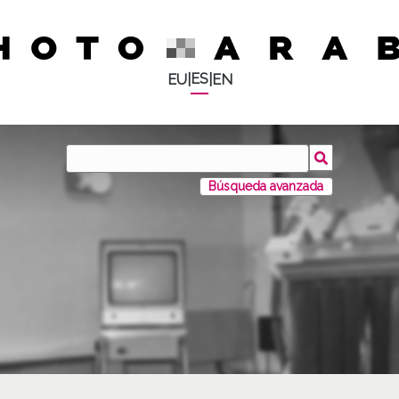
ES
EU
|
|
EN
Búsqueda avanzada