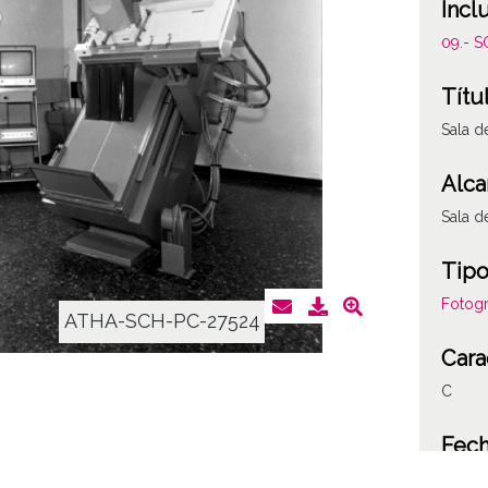
Incl
09.- 
Títu
Sala d
Alca
Sala d
Tipo
Fotogr
ATHA-SCH-PC-27524
Cara
C
Fec
19661