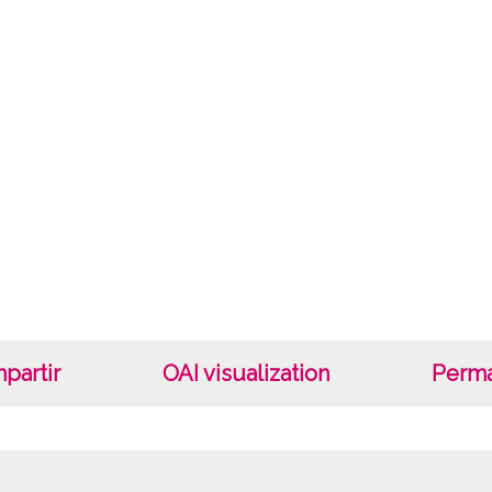
1966, 
Not
ES.010
Signat
189 - 
Carpet
Lice
CC BY
partir
OAI visualization
Perma