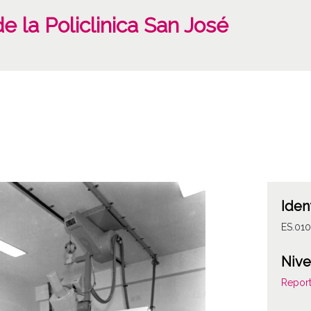
e la Policlinica San José
Iden
ES.01
Nive
Report