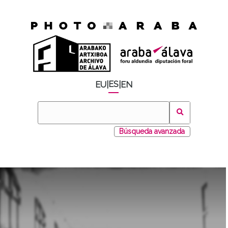
ES
EU
|
|
EN
Búsqueda avanzada