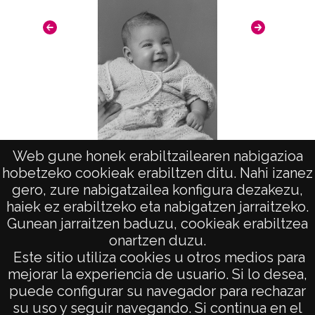
19501231
1950 (Atribuida)
Notas
El asilo Provincial de Nuestra Señora de las
Nieves, también conocido como asilo de
Santa María de las Nieves, se inauguró en
1907, como inclusa, asilo y manicomio. Con
Web gune honek erabiltzailearen nabigazioa
hobetzeko cookieak erabiltzen ditu. Nahi izanez
el tiempo, también llegó a tener una clínica
Retrato: Mª del Carmen Olivares
gero, zure nabigatzailea konfigura dezakezu,
materno infantil. ; La datación de este
haiek ez erabiltzeko eta nabigatzen jarraitzeko.
reportaje se ha realizado a partir de la
Gunean jarraitzen baduzu, cookieak erabiltzea
identificació n de un calendario que
onartzen duzu.
AVISO LEGAL
Este sitio utiliza cookies u otros medios para
aparece en la imagen con la signatura
POLÍTICA DE PRIVACIDAD
mejorar la experiencia de usuario. Si lo desea,
ATHA.DAF.SCH.NV.015.0 38, donde se
puede configurar su navegador para rechazar
ACCESIBILIDAD
aprecia el día de la semana en que empieza
su uso y seguir navegando. Si continua en el
ATENCIÓN CIUDADANA