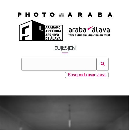
ES
EU
|
|
EN
Búsqueda avanzada