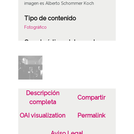
imagen es Alberto Schommer Koch
Tipo de contenido
Fotográfico
Características del soporte
C
Fecha
19570101
19571231
Descripción
1957, enero, 1 a 1957, diciembre, 31 -
Compartir
completa
supuesta
OAI visualization
Permalink
Notas
ES.01059.ATHA.SCH.PC-25964 /*|*/
Aviso Legal