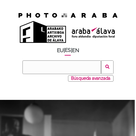
ES
EU
|
|
EN
Búsqueda avanzada