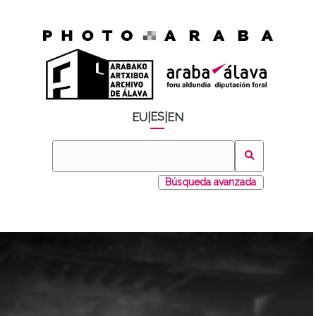
ES
EU
|
|
EN
Búsqueda avanzada