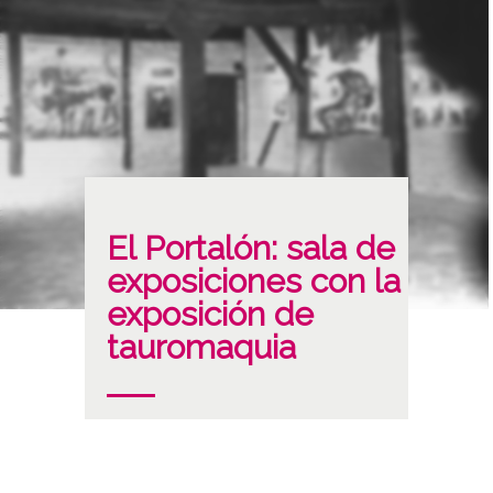
El Portalón: sala de
exposiciones con la
exposición de
tauromaquia