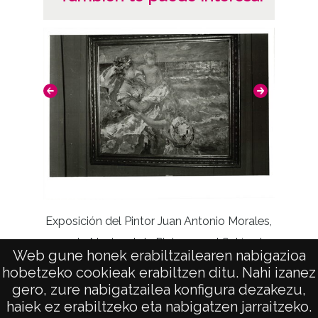
Exposición del Pintor Juan Antonio Morales,
Exp
premio Nacional de Pintura en el Salón de
Web gune honek erabiltzailearen nabigazioa
Arte de los Hermanos Ezquerra, del 1 al 10
hobetzeko cookieak erabiltzen ditu. Nahi izanez
de octubre
gero, zure nabigatzailea konfigura dezakezu,
haiek ez erabiltzeko eta nabigatzen jarraitzeko.