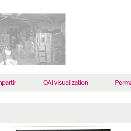
Fotogr
Sop
Plásti
Fec
19650
19651
1965, 
Not
partir
OAI visualization
Perma
ES.01
ATHA-
Signat
- 3 - 
Positi