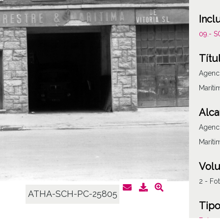
Incl
09.- 
Títu
Agenci
Maríti
Alca
Agenci
Maríti
Vol
2 - Fo
ATHA-SCH-PC-25805
Tipo