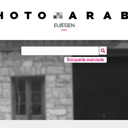
ES
EU
|
|
EN
Búsqueda avanzada