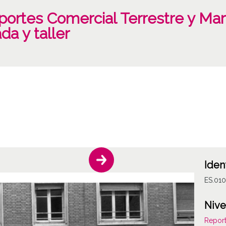
ortes Comercial Terrestre y Marí
da y taller
Iden
ES.01
Nive
Report