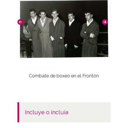
/*|*/ Copia digital: SCH-34540 /*|*/ Copia
digital: SCH-34541 /*|*/ Positivo copia: SCH-
25735 /*|*/ Positivo copia: SCH-25736 /*|*/
Positivo copia: SCH-25737 /*|*/
ATHA-SCH-NR-1081
Signatura anterior: Caja 286, rollo 43
Signatura copias: Carpeta 177 - /*|*/
Positivos 25735 a 25738 Signatura originales:
Rollo 35mm, nº 1081
Combate de boxeo en el Frontón
Licencia de las imágenes
CC BY-NC-SA 4.0
incluye o incluía