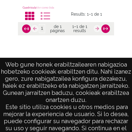
Cuadrícula
Ver como lista
Results:
1–1 de 1
de 1
1–1 de 1
páginas
results
09.- SCHOMMER KOCH
Web gune honek erabiltzailearen nabigazioa
hobetzeko cookieak erabiltzen ditu. Nahi izanez
de 1
1–1 de 1
gero, zure nabigatzailea konfigura dezakezu,
páginas
results
haiek ez erabiltzeko eta nabigatzen jarraitzeko.
Gunean jarraitzen baduzu, cookieak erabiltzea
onartzen duzu.
AVISO LEGAL
Este sitio utiliza cookies u otros medios para
POLÍTICA DE PRIVACIDAD
mejorar la experiencia de usuario. Si lo desea,
puede configurar su navegador para rechazar
ACCESIBILIDAD
su uso y seguir navegando. Si continua en el
ATENCIÓN CIUDADANA