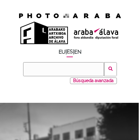
ES
EU
|
|
EN
Búsqueda avanzada