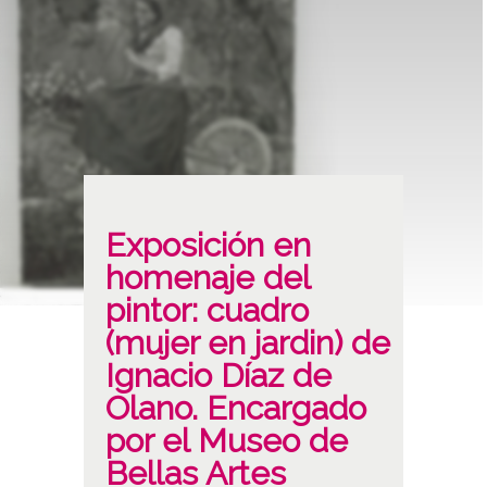
Exposición en
homenaje del
pintor: cuadro
(mujer en jardin) de
Ignacio Díaz de
Olano. Encargado
por el Museo de
Bellas Artes