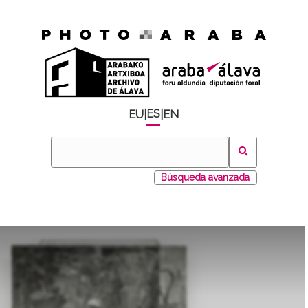
ES
EU
|
|
EN
Búsqueda avanzada