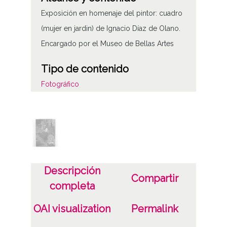
Exposición en homenaje del pintor: cuadro
(mujer en jardin) de Ignacio Díaz de Olano.
Encargado por el Museo de Bellas Artes
Tipo de contenido
Fotográfico
Características del soporte
C
Fecha
19631116
Descripción
Compartir
19630312
completa
1963, noviembre, 16 a 1963, marzo, 12
OAI visualization
Permalink
Notas