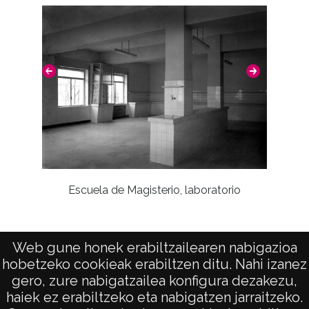
Signatura originales: Celuloide 9x12, nº 1841
Licencia de las imágenes
CC BY-NC-SA 4.0
Interior
Escuela de Magisterio, laboratorio
Web gune honek erabiltzailearen nabigazioa
hobetzeko cookieak erabiltzen ditu. Nahi izanez
gero, zure nabigatzailea konfigura dezakezu,
haiek ez erabiltzeko eta nabigatzen jarraitzeko.