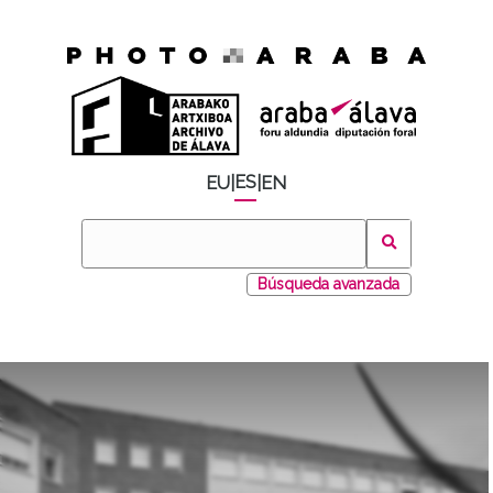
ES
EU
|
|
EN
Búsqueda avanzada