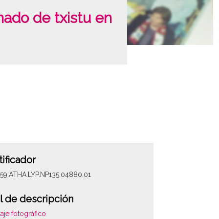
ado de txistu en
tificador
059.ATHA.LYP.NP135.04880.01
l de descripción
aje fotográfico