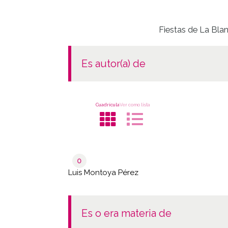
Fiestas de La Blan
es autor(a) de
Cuadrícula
Ver como lista
0
Luis Montoya Pérez
es o era materia de