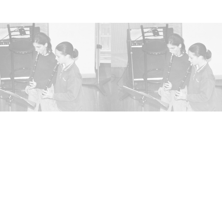
Estíbal
Auto
Luis M
Pedro 
Lice
CC BY