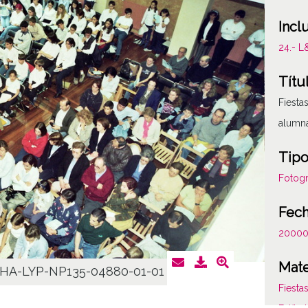
Incl
24.- 
Títu
Fiesta
alumna
Tipo
Fotogr
Fec
2000
Mate
HA-LYP-NP135-04880-01-01
Fiesta