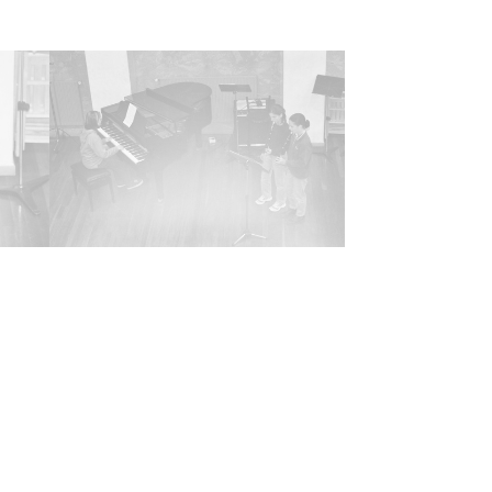
iz
r
ontoya Pérez
Elorza Rodríguez
ncia de las imágenes
-NC-SA 4.0