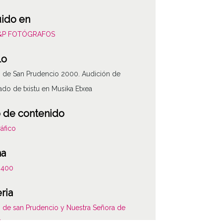
uido en
L&P FOTÓGRAFOS
lo
s de San Prudencio 2000. Audición de
do de txistu en Musika Etxea
 de contenido
áfico
ha
0400
ria
ATHA-LYP-NP135-04880-
s de san Prudencio y Nuestra Señora de