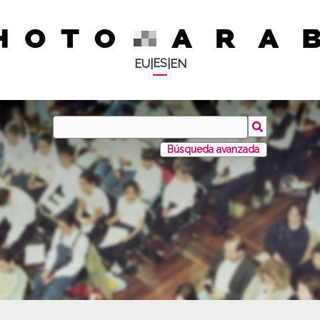
ES
EU
|
|
EN
Búsqueda avanzada