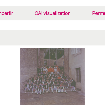
partir
OAI visualization
Perma