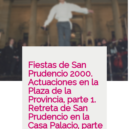
Fiestas de San
Prudencio 2000.
Actuaciones en la
Plaza de la
Provincia, parte 1.
Retreta de San
Prudencio en la
Casa Palacio, parte