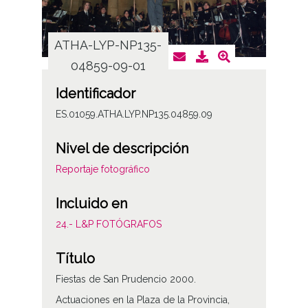
ATHA-LYP-NP135-
ATHA
04859-09-01
0
Identificador
ES.01059.ATHA.LYP.NP135.04859.09
Nivel de descripción
Reportaje fotográfico
Incluido en
24.- L&P FOTÓGRAFOS
Título
Fiestas de San Prudencio 2000.
Actuaciones en la Plaza de la Provincia,