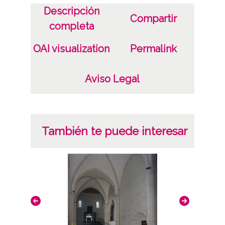
Descripción
Luis Montoya Pérez
Compartir
completa
Pedro Elorza Rodríguez
OAI visualization
Permalink
Licencia de las imágenes
CC BY-NC-SA 4.0
Aviso Legal
También te puede interesar