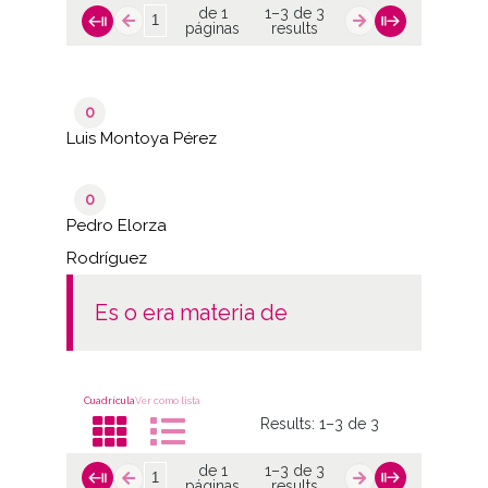
de 1
1–3 de 3
páginas
results
0
Luis Montoya Pérez
0
Pedro Elorza
Rodríguez
es o era materia de
Cuadrícula
Ver como lista
Results:
1–3 de 3
de 1
1–3 de 3
páginas
results