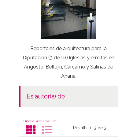
Reportajes de arquitectura para la
San Pru
Diputación (3 de 16).Iglesias y ermitas en
Angosto, Bellojin, Cárcamo y Salinas de
Añana
es autor(a) de
Cuadrícula
Ver como lista
Results:
1–3 de 3