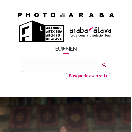
ES
EU
|
|
EN
Búsqueda avanzada